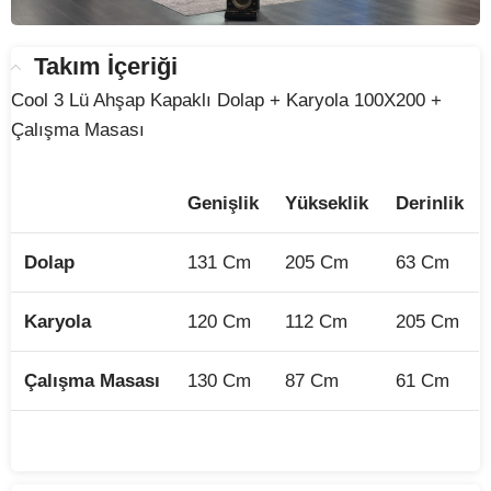
Takım İçeriği
Cool 3 Lü Ahşap Kapaklı Dolap + Karyola 100X200 +
Çalışma Masası
Genişlik
Yükseklik
Derinlik
Dolap
131 Cm
205 Cm
63 Cm
Karyola
120 Cm
112 Cm
205 Cm
Çalışma
Masası
130 Cm
87 Cm
61 Cm