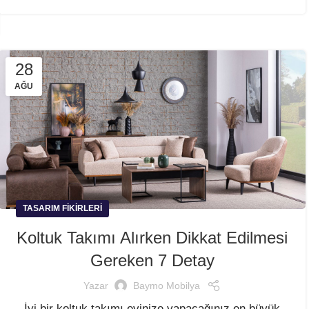
28
AĞU
TASARIM FIKIRLERI
Koltuk Takımı Alırken Dikkat Edilmesi
Gereken 7 Detay
Yazar
Baymo Mobilya
İyi bir koltuk takımı evinize yapacağınız en büyük