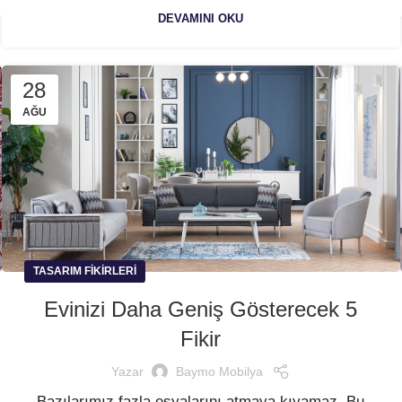
DEVAMINI OKU
28
AĞU
TASARIM FIKIRLERI
Evinizi Daha Geniş Gösterecek 5
Fikir
Yazar
Baymo Mobilya
Bazılarımız fazla eşyalarını atmaya kıyamaz. Bu