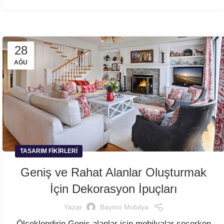
28
AĞU
TASARIM FIKIRLERI
Geniş ve Rahat Alanlar Oluşturmak
İçin Dekorasyon İpuçları
Yazar
Baymo Mobilya
Ölçeklendirin Geniş alanlar için mobilyalar seçerken