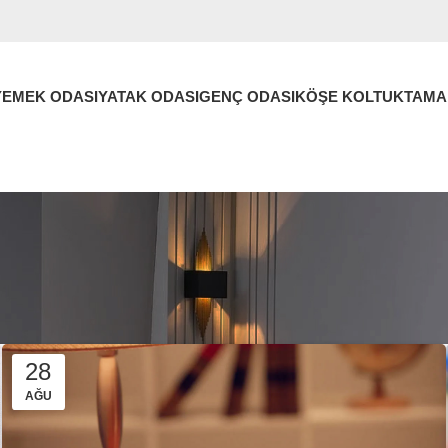
YEMEK ODASI
YATAK ODASI
GENÇ ODASI
KÖŞE KOLTUK
TAMA
28
AĞU