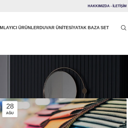
HAKKIMIZDA
-
İLETİŞİM
MLAYICI ÜRÜNLER
DUVAR ÜNITESI
YATAK BAZA SET
28
AĞU